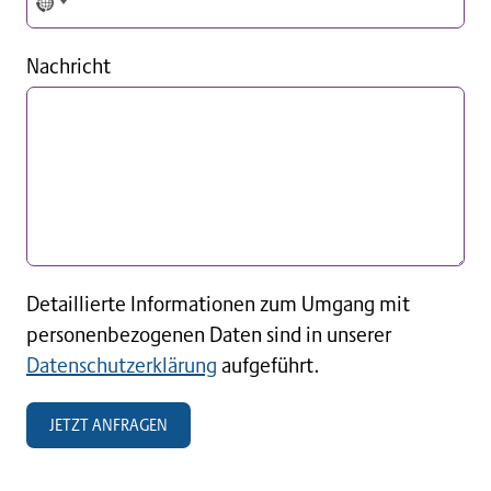
N
o
Nachricht
c
o
u
n
t
r
y
s
Detaillierte Informationen zum Umgang mit
e
personenbezogenen Daten sind in unserer
l
Datenschutzerklärung
aufgeführt.
e
c
JETZT ANFRAGEN
t
e