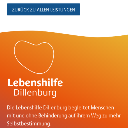
s
ZURÜCK ZU ALLEN LEISTUNGEN
t
s
n
a
v
i
Die Lebenshilfe Dillenburg begleitet Menschen
mit und ohne Behinderung auf ihrem Weg zu mehr
g
Selbstbestimmung.