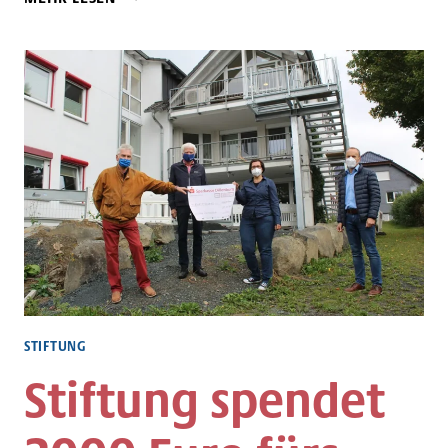
EURO
FÜR
TEILHABE
AM
KULTURLEBEN
STIFTUNG
Stiftung spendet