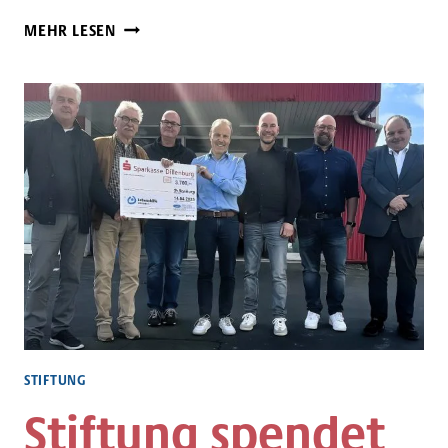
STIFTUNG
MEHR LESEN
SPENDET
FÜR
TOVER-
TAFEL
UND
BAND
STIFTUNG
Stiftung spendet