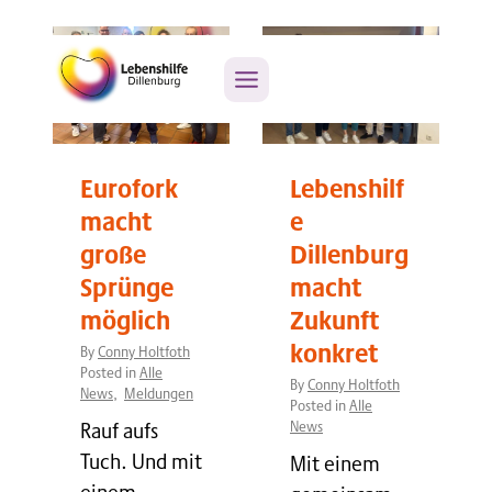
Zum
Inhalt
springen
Eurofork
Lebenshilf
macht
e
große
Dillenburg
Sprünge
macht
möglich
Zukunft
konkret
By
Conny Holtfoth
Posted in
Alle
By
Conny Holtfoth
News
,
Meldungen
Posted in
Alle
Rauf aufs
News
Tuch. Und mit
Mit einem
einem