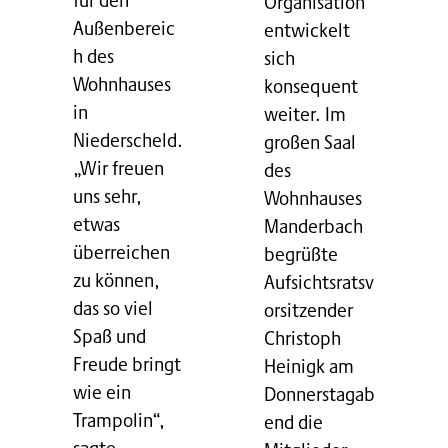
Organisation
Außenbereic
entwickelt
h des
sich
Wohnhauses
konsequent
in
weiter. Im
Niederscheld.
großen Saal
„Wir freuen
des
uns sehr,
Wohnhauses
etwas
Manderbach
überreichen
begrüßte
zu können,
Aufsichtsratsv
das so viel
orsitzender
Spaß und
Christoph
Freude bringt
Heinigk am
wie ein
Donnerstagab
Trampolin“,
end die
sagte…