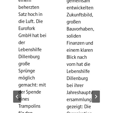
gemeinsam
beherzten
entwickelten
Satz hoch in
Zukunftsbild,
die Luft. Die
großen
Eurofork
Bauvorhaben,
GmbH hat bei
soliden
der
Finanzen und
Lebenshilfe
einem klaren
Dillenburg
Blick nach
große
vorn hat die
Sprünge
Lebenshilfe
möglich
Dillenburg
gemacht: mit
bei ihrer
der Spende
Jahreshauptv
eines
ersammlung
Trampolins
gezeigt: Die
für den