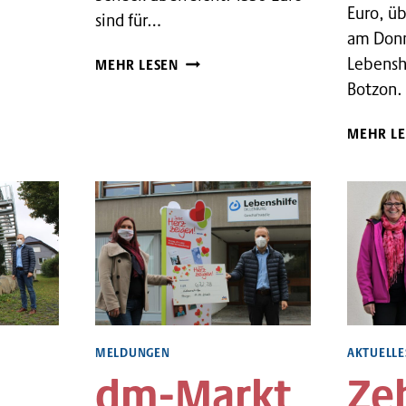
Euro, ü
sind für…
am Donn
MUNDSCHUTZ
Lebenshi
MEHR LESEN
FÜR
Botzon.
DEN
GUTEN
MEHR LE
ZWECK
IST
DER
RENNER
MELDUNGEN
AKTUELLE
g
dm-Markt
Ze