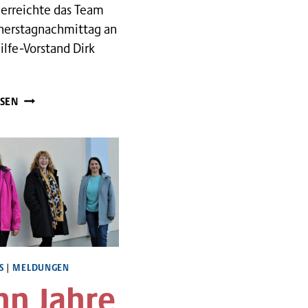
berreichte das Team
erstagnachmittag an
lfe-Vorstand Dirk
„GREEN
SEN
HOUSE
KEBAB“
UNTERSTÜTZT
DORFLADEN-
PROJEKT
S
MELDUNGEN
|
hn Jahre