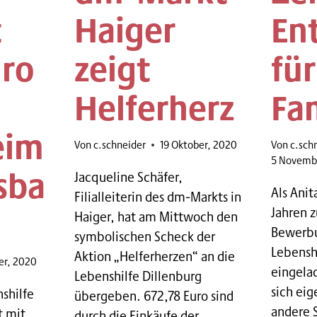
t
Haiger
En
ro
zeigt
für
Helferherz
Fa
eim
Von
c.schneider
19 Oktober, 2020
Von
c.sch
5 Novemb
sba
Jacqueline Schäfer,
Als Anit
Filialleiterin des dm-Markts in
Jahren 
Haiger, hat am Mittwoch den
Bewerbu
symbolischen Scheck der
Lebensh
Aktion „Helferherzen“ an die
er, 2020
eingela
Lebenshilfe Dillenburg
sich eig
nshilfe
übergeben. 672,78 Euro sind
andere 
t mit
durch die Einkäufe der