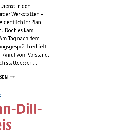
 Dienst in den
urger Werkstätten –
eigentlich ihr Plan
. Doch es kam
 Am Tag nach dem
ungsgespräch erhielt
n Anruf vom Vorstand,
ich stattdessen…
ZEHN
SEN
JAHRE
ENTLASTUNG
FÜR
S
n-Dill-
FAMILIEN
is