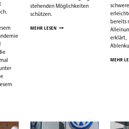
t
schwere
stehenden Möglichkeiten
ich.
erleicht
schützen.
bereits
AKTUELLE
iesem
MEHR LESEN
Alleinun
SICHERHEITSMASSNAHMEN
Pandemie
erklärt,
l
Ablenku
die
nmal
MEHR LE
unter
ie
diesem
EN
T