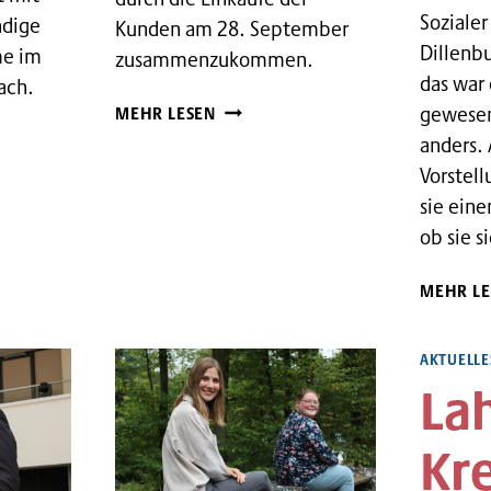
Sozialer
ndige
Kunden am 28. September
Dillenb
e im
zusammenzukommen.
das war 
ach.
DM-
gewesen
MEHR LESEN
MARKT
anders.
HAIGER
Vorstell
ZEIGT
sie eine
HELFERHERZ
ob sie s
M
ACH
MEHR LE
AKTUELLE
Lah
Kre