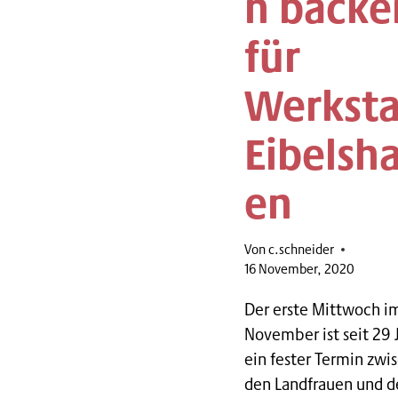
n backe
für
Werksta
Eibelsh
en
Von
c.schneider
16 November, 2020
Der erste Mittwoch i
November ist seit 29 
ein fester Termin zwi
den Landfrauen und d