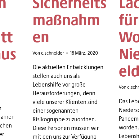
n
Sicherheits
La
maßnahm
für
tt
en
Wo
aus
Ni
Von
c.schneider
18 März, 2020
el
Die aktuellen Entwicklungen
stellen auch uns als
Lebenshilfe vor große
Von
c.sch
Herausforderungen, denn
Das Leb
viele unserer Klienten sind
m
Niedersc
einer sogenannten
Jahren
Pandemi
Risikogruppe zuzuordnen.
schen
worden
Diese Personen müssen wir
er
Lebensh
mit den uns zur Verfügung