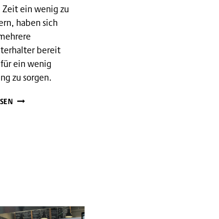
 Zeit ein wenig zu
ern, haben sich
 mehrere
terhalter bereit
 für ein wenig
ng zu sorgen.
MUSIK
SEN
UND
LACHEN
FÜRS
WOHNHEIM
NIEDERSCHELD