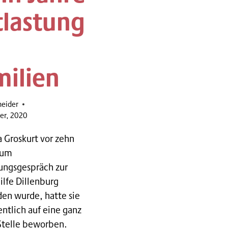
tlastung
milien
neider
er, 2020
a Groskurt vor zehn
zum
ngsgespräch zur
ilfe Dillenburg
den wurde, hatte sie
entlich auf eine ganz
Stelle beworben.