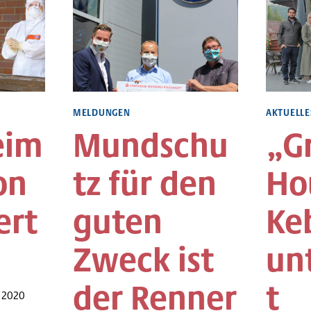
SEN
MELDUNGEN
AKTUELLE
eim
Mundschu
„G
on
tz für den
Ho
ert
guten
Ke
Zweck ist
un
der Renner
t
, 2020