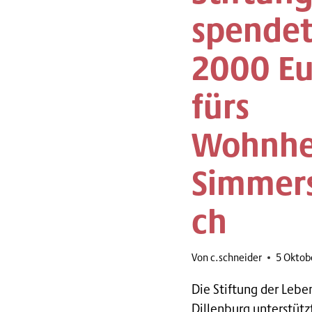
spende
2000 Eu
fürs
Wohnh
Simmer
ch
Von
c.schneider
5 Oktob
Die Stiftung der Lebe
Dillenburg unterstütz