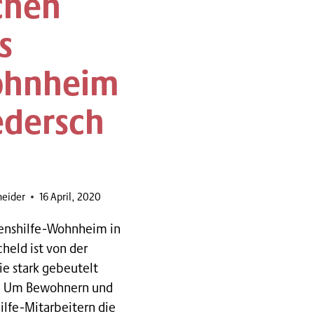
chen
s
hnheim
edersch
d
neider
16 April, 2020
enshilfe-Wohnheim in
held ist von der
e stark gebeutelt
. Um Bewohnern und
ilfe-Mitarbeitern die