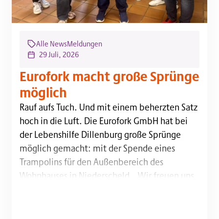
Alle News
Meldungen
29 Juli, 2026
Eurofork macht große Sprünge
möglich
Rauf aufs Tuch. Und mit einem beherzten Satz hoch i
Rauf aufs Tuch. Und mit einem beherzten Satz
hoch in die Luft. Die Eurofork GmbH hat bei
der Lebenshilfe Dillenburg große Sprünge
möglich gemacht: mit der Spende eines
Trampolins für den Außenbereich des
Wohnhauses in Niederscheld. „Wir freuen uns
sehr, etwas überreichen zu können, das so viel
Spaß und Freude bringt wie ein Trampolin“,
sagte…