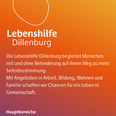
n
a
v
i
g
Die Lebenshilfe Dillenburg begleitet Menschen
mit und ohne Behinderung auf ihrem Weg zu mehr
a
Selbstbestimmung.
Mit Angeboten in Arbeit, Bildung, Wohnen und
t
Familie schaffen wir Chancen für ein Leben in
Gemeinschaft.
i
Hauptbereiche