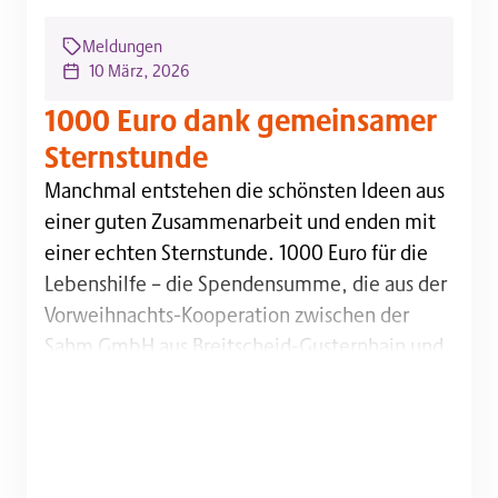
Meldungen
10 März, 2026
1000 Euro dank gemeinsamer
Sternstunde
Manchmal entstehen die schönsten Ideen aus einer 
Manchmal entstehen die schönsten Ideen aus
einer guten Zusammenarbeit und enden mit
einer echten Sternstunde. 1000 Euro für die
Lebenshilfe – die Spendensumme, die aus der
Vorweihnachts-Kooperation zwischen der
Sahm GmbH aus Breitscheid-Gusternhain und
den Dillenburger Werkstätten zustande
gekommen ist: ein Outdoor-Weihnachtsstern,
der im Winter für eine enorme Nachfrage
gesorgt hat. Und das soll erst…