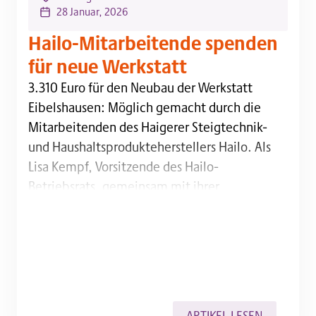
28 Januar, 2026
Hailo-Mitarbeitende spenden
für neue Werkstatt
3.310 Euro für den Neubau der Werkstatt Eibelshaus
3.310 Euro für den Neubau der Werkstatt
Eibelshausen: Möglich gemacht durch die
Mitarbeitenden des Haigerer Steigtechnik-
und Haushaltsprodukteherstellers Hailo. Als
Lisa Kempf, Vorsitzende des Hailo-
Betriebsrats, gemeinsam mit ihrer
Stellvertreterin Andrea Schäfer am Montag zur
Übergabe des symbolischen Spendenschecks
in Eibelhausen eintraf, wurden die beiden von
den Werkstattbeschäftigten mit lautem
Applaus begrüßt. „Das haben wir auch…
ARTIKEL LESEN