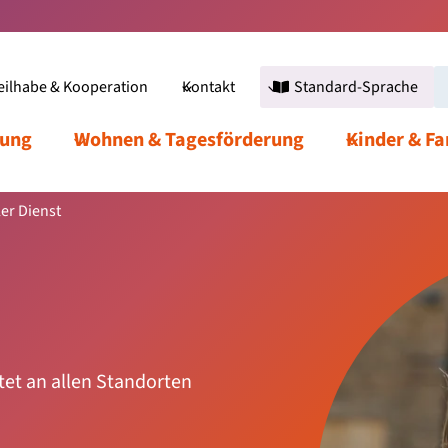
eilhabe & Kooperation
Standard-Sprache
Kontakt
Produkte
Standard-Sprache
Zurück zur Leb
dung
Über die Werkstätten
Wohnen & Tagesförderung
Leistungen
Unsere Einric
Kinder & F
ler Dienst
itet an allen Standorten