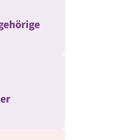
gehörige
der