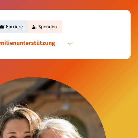
enshilfe
Karriere
Spenden
htungen
amilienunterstützung