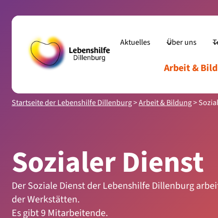
Zum
Inhalt
springen
Aktuelles
Über uns
T
Arbeit & Bil
Start
Startseite der Lebenshilfe Dillenburg
>
Arbeit & Bildung
>
Sozia
Sozialer Dienst
Der Soziale Dienst der Lebenshilfe Dillenburg arbe
der Werkstätten.
Es gibt 9 Mitarbeitende.