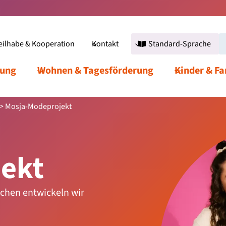
eilhabe & Kooperation
Standard-Sprache
Kontakt
Produkte
Standard-Sprache
Zurück zur Leb
dung
Über die Werkstätten
Wohnen & Tagesförderung
Leistungen
Unsere Einric
Kinder & F
>
Mosja-Modeprojekt
ekt
chen entwickeln wir