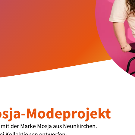
osja-Modeprojekt
it der Marke Mosja aus Neunkirchen.
i Kollektionen entworfen: