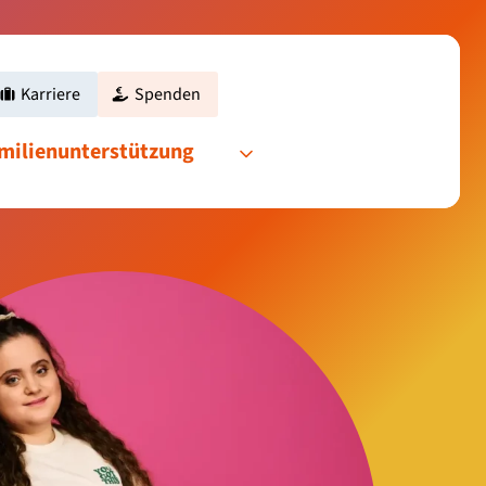
enshilfe
Karriere
Spenden
htungen
amilienunterstützung