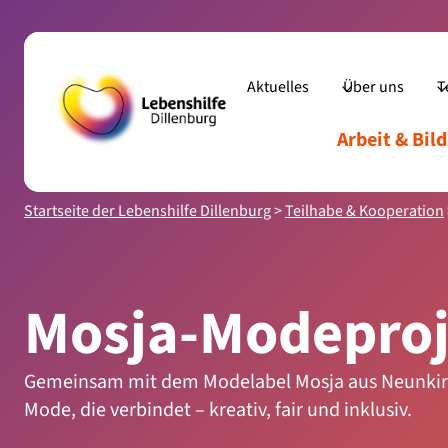
Zum
Inhalt
springen
Aktuelles
Über uns
T
Arbeit & Bil
Start
Startseite der Lebenshilfe Dillenburg
>
Teilhabe & Kooperation
Mosja-Modeproj
Gemeinsam mit dem Modelabel Mosja aus Neunkir
Mode, die verbindet – kreativ, fair und inklusiv.