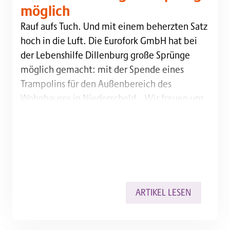
möglich
Rauf aufs Tuch. Und mit einem beherzten Satz hoch i
Rauf aufs Tuch. Und mit einem beherzten Satz
hoch in die Luft. Die Eurofork GmbH hat bei
der Lebenshilfe Dillenburg große Sprünge
möglich gemacht: mit der Spende eines
Trampolins für den Außenbereich des
Wohnhauses in Niederscheld. „Wir freuen uns
sehr, etwas überreichen zu können, das so viel
Spaß und Freude bringt wie ein Trampolin“,
sagte…
ARTIKEL LESEN