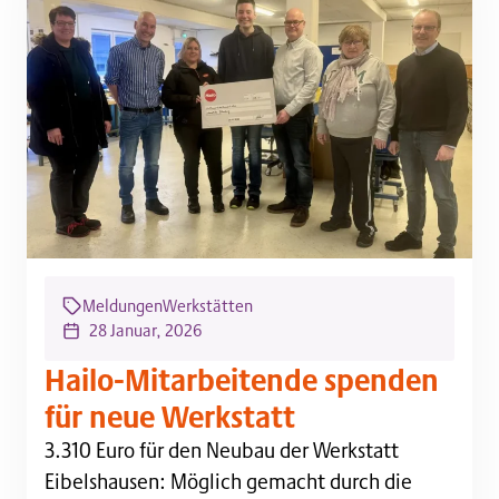
Meldungen
Werkstätten
28 Januar, 2026
Hailo-Mitarbeitende spenden
für neue Werkstatt
3.310 Euro für den Neubau der Werkstatt Eibelshaus
3.310 Euro für den Neubau der Werkstatt
Eibelshausen: Möglich gemacht durch die