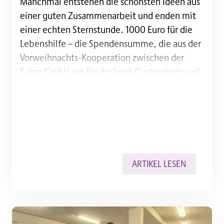
Manchmal entstehen die schönsten Ideen aus einer 
Manchmal entstehen die schönsten Ideen aus
einer guten Zusammenarbeit und enden mit
einer echten Sternstunde. 1000 Euro für die
Lebenshilfe – die Spendensumme, die aus der
Vorweihnachts-Kooperation zwischen der
Sahm GmbH aus Breitscheid-Gusternhain und
den Dillenburger Werkstätten zustande
gekommen ist: ein Outdoor-Weihnachtsstern,
der im Winter für eine enorme Nachfrage
gesorgt hat. Und das soll erst…
ARTIKEL LESEN