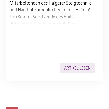
Mitarbeitenden des Haigerer Steigtechnik-
und Haushaltsprodukteherstellers Hailo. Als
Lisa Kempf, Vorsitzende des Hailo-
Betriebsrats, gemeinsam mit ihrer
Stellvertreterin Andrea Schäfer am Montag zur
Übergabe des symbolischen Spendenschecks
in Eibelhausen eintraf, wurden die beiden von
den Werkstattbeschäftigten mit lautem
Applaus begrüßt. „Das haben wir auch…
ARTIKEL LESEN