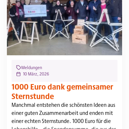
Meldungen
10 März, 2026
1000 Euro dank gemeinsamer
Sternstunde
Manchmal entstehen die schönsten Ideen aus einer 
Manchmal entstehen die schönsten Ideen aus
einer guten Zusammenarbeit und enden mit
einer echten Sternstunde. 1000 Euro für die
Lebenshilfe – die Spendensumme, die aus der