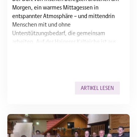
Morgen, ein warmes Mittagessen in
entspannter Atmosphäre – und mittendrin
Menschen mit und ohne
Unterstützungsbedarf, die gemeinsam
arbeiten. Auf der Haigerer Kalteiche ist aus
einer Idee jetzt Realität geworden: Die
Lebenshilfe Dillenburg hat Ende April die
Kantine am Standort der Transland Spedition
GmbH übernommen. Das Unternehmen
gehört seit…
ARTIKEL LESEN