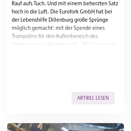
Rauf aufs Tuch. Und mit einem beherzten Satz hoch i
Rauf aufs Tuch. Und mit einem beherzten Satz
hoch in die Luft. Die Eurofork GmbH hat bei
der Lebenshilfe Dillenburg große Sprünge
möglich gemacht: mit der Spende eines
Trampolins für den Außenbereich des
Wohnhauses in Niederscheld. „Wir freuen uns
sehr, etwas überreichen zu können, das so viel
Spaß und Freude bringt wie ein Trampolin“,
sagte…
ARTIKEL LESEN