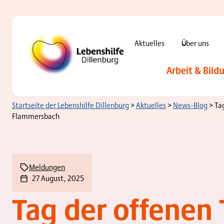
Zum
Inhalt
springen
Aktuelles
Über uns
Arbeit & Bild
Startseite der Lebenshilfe Dillenburg
>
Aktuelles
>
News-Blog
>
Tag
Flammersbach
Meldungen
27 August, 2025
Tag der offenen 