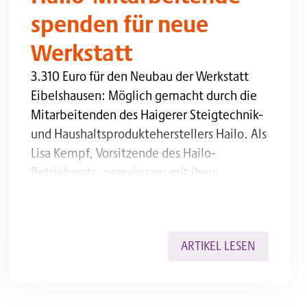
spenden für neue
Werkstatt
ore button to reveal the full content.
 guten Zusammenarbeit und enden mit einer echten Stern
3.310 Euro für den Neubau der Werkstatt Eibelshau
3.310 Euro für den Neubau der Werkstatt
Eibelshausen: Möglich gemacht durch die
Mitarbeitenden des Haigerer Steigtechnik-
und Haushaltsprodukteherstellers Hailo. Als
Lisa Kempf, Vorsitzende des Hailo-
Betriebsrats, gemeinsam mit ihrer
Stellvertreterin Andrea Schäfer am Montag
zur Übergabe des symbolischen
Spendenschecks in Eibelhausen eintraf,
ARTIKEL LESEN
wurden die beiden von den
Werkstattbeschäftigten mit lautem
Applaus begrüßt. „Das haben wir auch…