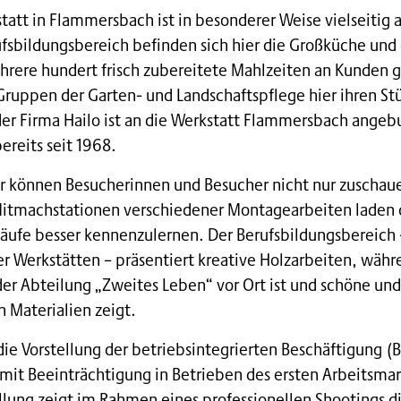
tatt in Flammersbach ist in besonderer Weise vielseitig 
fsbildungsbereich befinden sich hier die Großküche und
hrere hundert frisch zubereitete Mahlzeiten an Kunden g
uppen der Garten- und Landschaftspflege hier ihren St
r Firma Hailo ist an die Werkstatt Flammersbach angeb
ereits seit 1968.
r können Besucherinnen und Besucher nicht nur zuschau
Mitmachstationen verschiedener Montagearbeiten laden d
äufe besser kennenzulernen. Der Berufsbildungsbereich 
r Werkstätten – präsentiert kreative Holzarbeiten, währ
der Abteilung „Zweites Leben“ vor Ort ist und schöne und
 Materialien zeigt.
 die Vorstellung der betriebsintegrierten Beschäftigung (B
it Beeinträchtigung in Betrieben des ersten Arbeitsmark
lung zeigt im Rahmen eines professionellen Shootings di