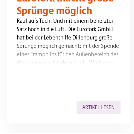
Sprünge möglich
Rauf aufs Tuch. Und mit einem beherzten Satz hoch
Rauf aufs Tuch. Und mit einem beherzten
Satz hoch in die Luft. Die Eurofork GmbH
hat bei der Lebenshilfe Dillenburg große
Sprünge möglich gemacht: mit der Spende
eines Trampolins für den Außenbereich des
Wohnhauses in Niederscheld. „Wir freuen
uns sehr, etwas überreichen zu können, das
so viel Spaß und Freude bringt wie ein
Trampolin“, sagte…
ARTIKEL LESEN