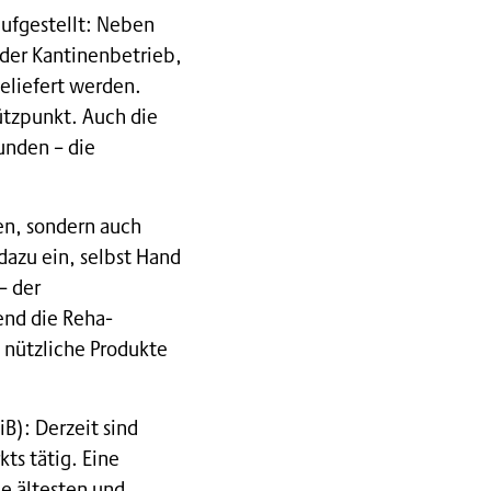
aufgestellt: Neben
 der Kantinenbetrieb,
eliefert werden.
ützpunkt. Auch die
unden – die
en, sondern auch
azu ein, selbst Hand
– der
end die Reha-
 nützliche Produkte
iB): Derzeit sind
ts tätig. Eine
e ältesten und