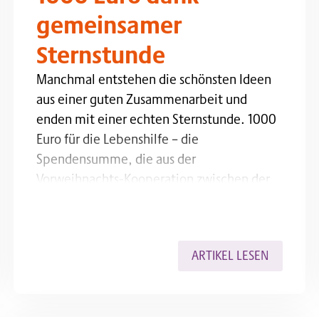
gemeinsamer
Sternstunde
 in die Luft. ... Content continues. Activate the Show M
Manchmal entstehen die schönsten Ideen aus einer
Manchmal entstehen die schönsten Ideen
aus einer guten Zusammenarbeit und
enden mit einer echten Sternstunde. 1000
Euro für die Lebenshilfe – die
Spendensumme, die aus der
Vorweihnachts-Kooperation zwischen der
Sahm GmbH aus Breitscheid-Gusternhain
und den Dillenburger Werkstätten zustande
gekommen ist: ein Outdoor-
ARTIKEL LESEN
Weihnachtsstern, der im Winter für eine
enorme Nachfrage gesorgt hat. Und das soll
erst…