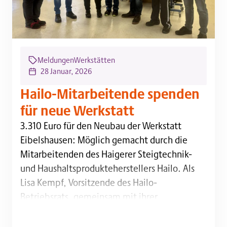
Meldungen
Werkstätten
28 Januar, 2026
Hailo-Mitarbeitende spenden
für neue Werkstatt
3.310 Euro für den Neubau der Werkstatt Eibelshaus
3.310 Euro für den Neubau der Werkstatt
Eibelshausen: Möglich gemacht durch die
Mitarbeitenden des Haigerer Steigtechnik-
und Haushaltsprodukteherstellers Hailo. Als
Lisa Kempf, Vorsitzende des Hailo-
Betriebsrats, gemeinsam mit ihrer
Stellvertreterin Andrea Schäfer am Montag zur
Übergabe des symbolischen Spendenschecks