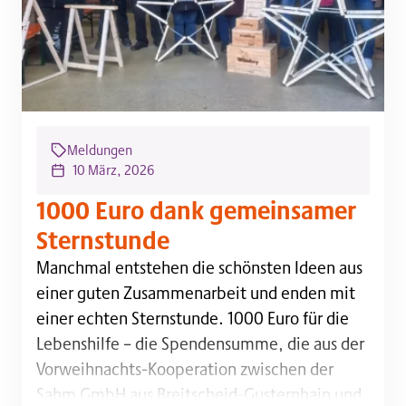
Meldungen
10 März, 2026
1000 Euro dank gemeinsamer
Sternstunde
Manchmal entstehen die schönsten Ideen aus einer 
Manchmal entstehen die schönsten Ideen aus
einer guten Zusammenarbeit und enden mit
einer echten Sternstunde. 1000 Euro für die
Lebenshilfe – die Spendensumme, die aus der
Vorweihnachts-Kooperation zwischen der
Sahm GmbH aus Breitscheid-Gusternhain und