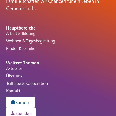
t
Familie schaffen wir Chancen für ein Leben in
Gemeinschaft.
i
o
Hauptbereiche
Arbeit & Bildung
Wohnen & Tagesbegleitung
n
Kinder & Familie
Weitere Themen
Aktuelles
Über uns
Teilhabe & Kooperation
Kontakt
Karriere
Spenden