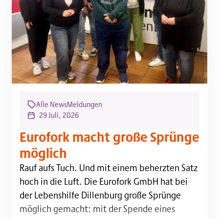
Alle News
Meldungen
29 Juli, 2026
Eurofork macht große Sprünge
möglich
Rauf aufs Tuch. Und mit einem beherzten Satz hoch i
Rauf aufs Tuch. Und mit einem beherzten Satz
hoch in die Luft. Die Eurofork GmbH hat bei
der Lebenshilfe Dillenburg große Sprünge
möglich gemacht: mit der Spende eines