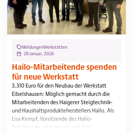
Meldungen
Werkstätten
28 Januar, 2026
Hailo-Mitarbeitende spenden
für neue Werkstatt
3.310 Euro für den Neubau der Werkstatt Eibelshaus
3.310 Euro für den Neubau der Werkstatt
Eibelshausen: Möglich gemacht durch die
Mitarbeitenden des Haigerer Steigtechnik-
und Haushaltsprodukteherstellers Hailo. Als
Lisa Kempf, Vorsitzende des Hailo-
Betriebsrats, gemeinsam mit ihrer