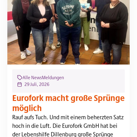
Alle News
Meldungen
29 Juli, 2026
Eurofork macht große Sprünge
möglich
Rauf aufs Tuch. Und mit einem beherzten Satz hoch i
Rauf aufs Tuch. Und mit einem beherzten Satz
hoch in die Luft. Die Eurofork GmbH hat bei
der Lebenshilfe Dillenburg große Sprünge