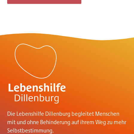
s
t
s
n
a
v
i
g
Die Lebenshilfe Dillenburg begleitet Menschen
mit und ohne Behinderung auf ihrem Weg zu mehr
Selbstbestimmung.