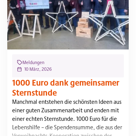
Meldungen
10 März, 2026
1000 Euro dank gemeinsamer
Sternstunde
Manchmal entstehen die schönsten Ideen aus einer 
Manchmal entstehen die schönsten Ideen aus
einer guten Zusammenarbeit und enden mit
einer echten Sternstunde. 1000 Euro für die
Lebenshilfe – die Spendensumme, die aus der
Vorweihnachts-Kooperation zwischen der